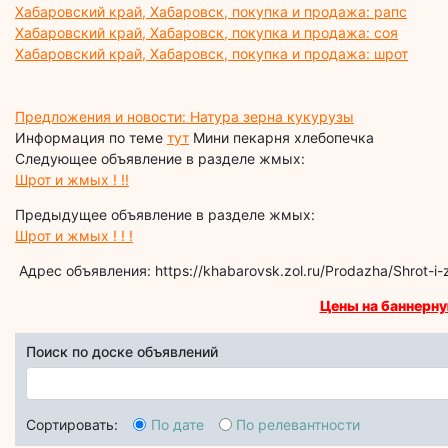
Хабаровский край, Хабаровск, покупка и продажа: рапс
Хабаровский край, Хабаровск, покупка и продажа: соя
Хабаровский край, Хабаровск, покупка и продажа: шрот
Предложения и новости: Натура зерна кукурузы
Информация по теме
тут
Мини пекарня хлебопечка
Следующее объявление в разделе жмых:
Шрот и жмых ! !!
Предыдущее объявление в разделе жмых:
Шрот и жмых ! ! !
Адрес объявления: https://khabarovsk.zol.ru/Prodazha/Shrot
Цены на баннерну
Поиск по доске объявлений
Сортировать:
По дате
По релевантности