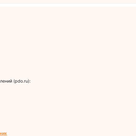
ений (pdo.ru):
чник