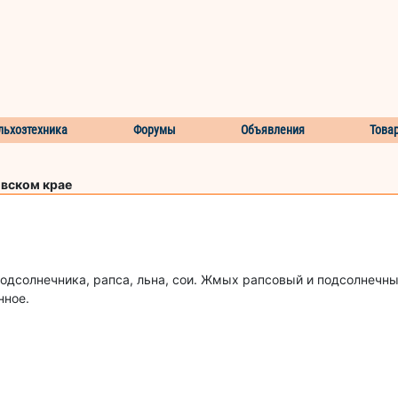
льхозтехника
Форумы
Объявления
Това
овском крае
дсолнечника, рапса, льна, сои. Жмых рапсовый и подсолнечны
нное.