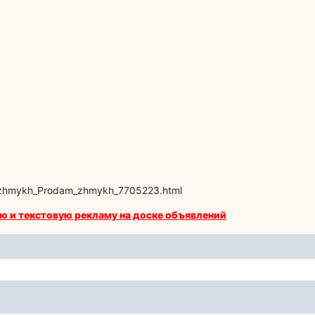
-i-zhmykh_Prodam_zhmykh_7705223.html
ю и текстовую рекламу на доске объявлений